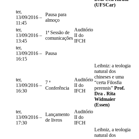
(UFSCar)
ter,
Pausa para
13/09/2016 –
almoço
11:45
ter,
Auditório
1ª Sessão de
13/09/2016 –
II do
comunicações
13:45
IFCH
ter,
13/09/2016 –
Pausa
16:15
Leibniz: a teologia
natural dos
chineses e uma
ter,
Auditório
7 ª
“certa Filosfia
13/09/2016 –
II do
Conferência
perennis”
Prof.
16:30
IFCH
Dra . Rita
Widmaier
(Essen)
ter,
Auditório
Lançamento
13/09/2016 –
II do
de livros
17:30
IFCH
Leibniz, a teologia
natural dos