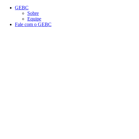
Conteúdo principal
Menu principal
Rodapé
GEBC
Sobre
Equipe
Fale com o GEBC
Aumentar fonte
Diminuir fonte