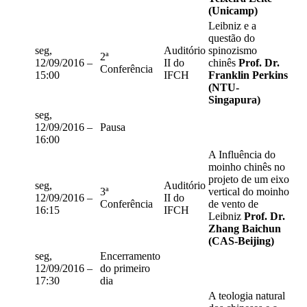
(Unicamp)
Leibniz e a
questão do
seg,
Auditório
spinozismo
2ª
12/09/2016 –
II do
chinês
Prof. Dr.
Conferência
15:00
IFCH
Franklin Perkins
(NTU-
Singapura)
seg,
12/09/2016 –
Pausa
16:00
A Influência do
moinho chinês no
projeto de um eixo
seg,
Auditório
3ª
vertical do moinho
12/09/2016 –
II do
Conferência
de vento de
16:15
IFCH
Leibniz
Prof. Dr.
Zhang Baichun
(CAS-Beijing)
seg,
Encerramento
12/09/2016 –
do primeiro
17:30
dia
A teologia natural