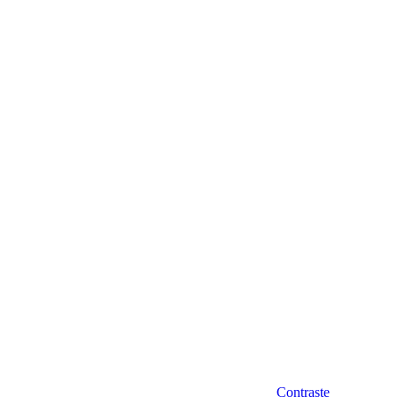
Diminuir fonte
Contraste