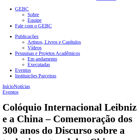
GEBC
Sobre
Equipe
Fale com o GEBC
Publicações
Artigos, Livros e Capítulos
Vídeos
Pesquisas e Projetos Acadêmicos
Em andamento
Executadas
Eventos
Instituições Parceiras
Início
Notícias
Eventos
Colóquio Internacional Leibniz
e a China – Comemoração dos
300 anos do Discurso sobre a