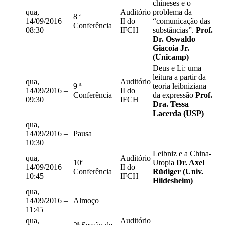
chineses e o
qua,
Auditório
problema da
8 ª
14/09/2016 –
II do
“comunicação das
Conferência
08:30
IFCH
substâncias”.
Prof.
Dr. Oswaldo
Giacoia Jr.
(Unicamp)
Deus e Li: uma
leitura a partir da
qua,
Auditório
9 ª
teoria leibniziana
14/09/2016 –
II do
Conferência
da expressão
Prof.
09:30
IFCH
Dra. Tessa
Lacerda (USP)
qua,
14/09/2016 –
Pausa
10:30
Leibniz e a China-
qua,
Auditório
10ª
Utopia
Dr. Axel
14/09/2016 –
II do
Conferência
Rüdiger (Univ.
10:45
IFCH
Hildesheim)
qua,
14/09/2016 –
Almoço
11:45
qua,
Auditório