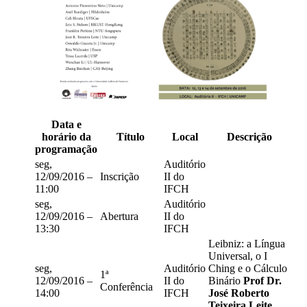
Data e
horário da
Título
Local
Descrição
programação
seg,
Auditório
12/09/2016 –
Inscrição
II do
11:00
IFCH
seg,
Auditório
12/09/2016 –
Abertura
II do
13:30
IFCH
Leibniz: a Língua
Universal, o I
seg,
Auditório
Ching e o Cálculo
1ª
12/09/2016 –
II do
Binário
Prof Dr.
Conferência
14:00
IFCH
José Roberto
Teixeira Leite