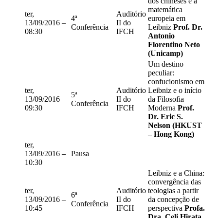
dos chineses e a
matemática
ter,
Auditório
4ª
europeia em
13/09/2016 –
II do
Conferência
Leibniz
Prof. Dr.
08:30
IFCH
Antonio
Florentino Neto
(Unicamp)
Um destino
peculiar:
confucionismo em
ter,
Auditório
Leibniz e o início
5ª
13/09/2016 –
II do
da Filosofia
Conferência
09:30
IFCH
Moderna
Prof.
Dr. Eric S.
Nelson (HKUST
– Hong Kong)
ter,
13/09/2016 –
Pausa
10:30
Leibniz e a China:
convergência das
ter,
Auditório
teologias a partir
6ª
13/09/2016 –
II do
da concepção de
Conferência
10:45
IFCH
perspectiva
Profa.
Dra. Celi Hirata