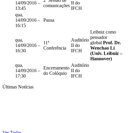
2ª Sessão de
14/09/2016 –
II do
comunicações
13:45
IFCH
qua,
14/09/2016 –
Pausa
16:15
Leibniz como
pensador
qua,
Auditório
11ª
global
Prof. Dr.
14/09/2016 –
II do
Conferência
Wenchao Li
16:30
IFCH
(Univ. Leibniz –
Hannover)
qua,
Auditório
Encerramento
14/09/2016 –
II do
do Colóquio
17:30
IFCH
Últimas Notícias
Ver Todas