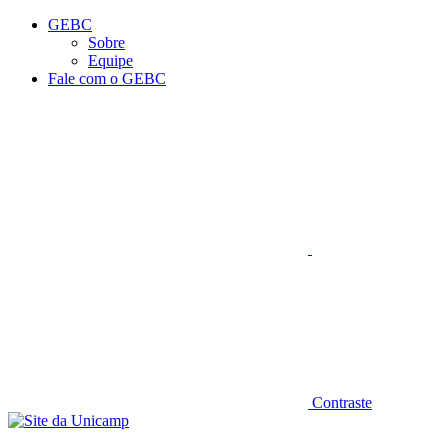
Conteúdo principal
Menu principal
Rodapé
GEBC
Sobre
Equipe
Fale com o GEBC
Aumentar fonte
Contraste