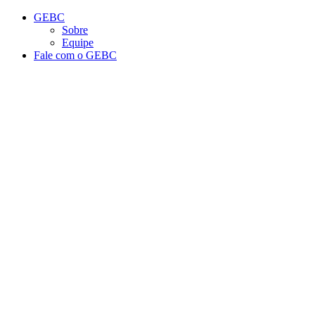
Conteúdo principal
Menu principal
Rodapé
GEBC
Sobre
Equipe
Fale com o GEBC
Aumentar fonte
Diminuir fonte