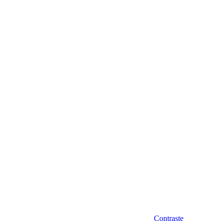
Diminuir fonte
Contraste