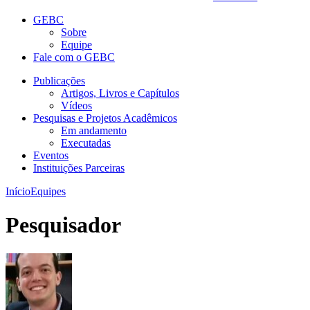
GEBC
Sobre
Equipe
Fale com o GEBC
Publicações
Artigos, Livros e Capítulos
Vídeos
Pesquisas e Projetos Acadêmicos
Em andamento
Executadas
Eventos
Instituições Parceiras
Início
Equipes
Pesquisador