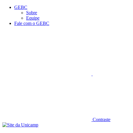
Conteúdo principal
Menu principal
Rodapé
GEBC
Sobre
Equipe
Fale com o GEBC
Aumentar fonte
Contraste